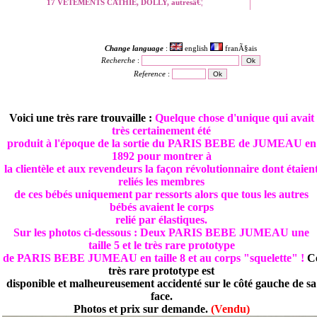
17 VETEMENTS CATHIE, DOLLY, autresâ€¦
Change language
:
english
franÃ§ais
Recherche
:
Reference
:
Voici une très rare trouvaille :
Quelque chose d'unique qui avait
très certainement été
produit à l'époque de la sortie du PARIS BEBE de JUMEAU en
1892 pour montrer à
la clientèle et aux revendeurs la façon révolutionnaire dont étaien
reliés les membres
de ces bébés uniquement par ressorts alors que tous les autres
bébés avaient le corps
relié par élastiques.
Sur les photos ci-dessous : Deux PARIS BEBE JUMEAU une
taille 5 et le très rare prototype
de PARIS BEBE JUMEAU en taille 8 et au corps "squelette" !
C
très rare prototype est
disponible et malheureusement accidenté sur le côté gauche de sa
face.
Photos et prix sur demande.
(Vendu)