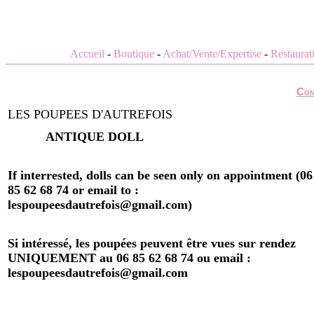
Accueil
-
Boutique
-
Achat/Vente/Expertise
-
Restaurat
Con
LES POUPEES D'AUTREFOIS
ANTIQUE DOLL
If interrested, dolls can be seen only on appointment (06
85 62 68 74 or email to :
lespoupeesdautrefois@gmail.com)
Si intéressé, les poupées peuvent être vues sur rendez
UNIQUEMENT au 06 85 62 68 74 ou email :
lespoupeesdautrefois@gmail.com