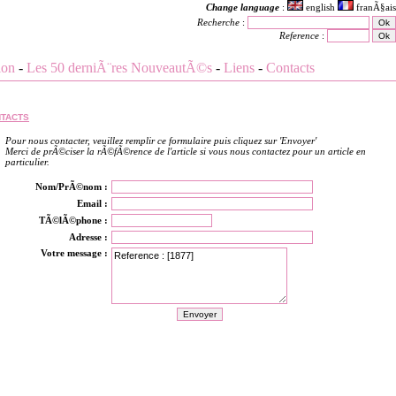
Change language
:
english
franÃ§ais
Recherche
:
Reference
:
ion
-
Les 50 derniÃ¨res NouveautÃ©s
-
Liens
-
Contacts
tacts
Pour nous contacter, veuillez remplir ce formulaire puis cliquez sur 'Envoyer'
Merci de prÃ©ciser la rÃ©fÃ©rence de l'article si vous nous contactez pour un article en
particulier.
Nom/PrÃ©nom :
Email :
TÃ©lÃ©phone :
Adresse :
Votre message :