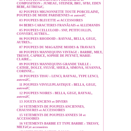
COMPOSITION : JUMEAU, STEINER, BRU, SFBJ, EDEN
BEBE, AUTRESâ€¦.
02 POUPEES MIGNONNETTE TOUTE PORCELAINE,
POUPEES DE MODE PARISIENNES et autreâ€¦
03 POUPEES BLEUETTE et ACCESSOIRES
04 BEBES CARACTERES FRANÃ‡AIS et ALLEMANDS
05 POUPEES CELLULOID : SNF, PETITCOLLIN,
CONVERT, AUTRES...
06 POUPEES RHODOID : RAYNAL, BELLA, GEGE,
AUTRES...
07 POUPEES DU MAGAZINE MODES & TRAVAUX
08 POUPEES MANNEQUINS VINTAGE : BARBIE, MILY,
TRESSY, CAPRICE, SOPHIE DE PEYNET, MARIE-
CLAIRE...
09 POUPEES MANNEQUINS GRANDE TAILLE :
CATHIE, DOLLY, SYLVIE, SHEILA, SIMONA, SUSANNA,
CORINNE...
10 POUPEES TISSU : LENCI, RAYNAL, TYPE LENCI,
autresâ€¦.
11 POUPEES VINYLE/PLASTIQUE : BELLA, GEGE,
autresâ€¦
12 POUPEES NOIRES : BELLA, GEGE, RAYNAL,
autresâ€¦
13 JOUETS ANCIENS et DIVERS
14 VETEMENTS DE POUPEES ANCIENNES,
CHAUSSURES et ACCESSOIRES
15 VETEMENTS DE POUPEES ANNEES 50 et
ACCESSOIRES
16 VETEMENTS BARBIE ET TYPE BARBIE : TRESSY,
MILYâ€¦et accessoires