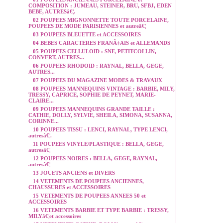
COMPOSITION : JUMEAU, STEINER, BRU, SFBJ, EDEN
BEBE, AUTRESâ€¦.
02 POUPEES MIGNONNETTE TOUTE PORCELAINE,
POUPEES DE MODE PARISIENNES et autreâ€¦
03 POUPEES BLEUETTE et ACCESSOIRES
04 BEBES CARACTERES FRANÃ‡AIS et ALLEMANDS
05 POUPEES CELLULOID : SNF, PETITCOLLIN,
CONVERT, AUTRES...
06 POUPEES RHODOID : RAYNAL, BELLA, GEGE,
AUTRES...
07 POUPEES DU MAGAZINE MODES & TRAVAUX
08 POUPEES MANNEQUINS VINTAGE : BARBIE, MILY,
TRESSY, CAPRICE, SOPHIE DE PEYNET, MARIE-
CLAIRE...
09 POUPEES MANNEQUINS GRANDE TAILLE :
CATHIE, DOLLY, SYLVIE, SHEILA, SIMONA, SUSANNA,
CORINNE...
10 POUPEES TISSU : LENCI, RAYNAL, TYPE LENCI,
autresâ€¦.
11 POUPEES VINYLE/PLASTIQUE : BELLA, GEGE,
autresâ€¦
12 POUPEES NOIRES : BELLA, GEGE, RAYNAL,
autresâ€¦
13 JOUETS ANCIENS et DIVERS
14 VETEMENTS DE POUPEES ANCIENNES,
CHAUSSURES et ACCESSOIRES
15 VETEMENTS DE POUPEES ANNEES 50 et
ACCESSOIRES
16 VETEMENTS BARBIE ET TYPE BARBIE : TRESSY,
MILYâ€¦et accessoires