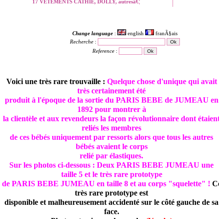
17 VETEMENTS CATHIE, DOLLY, autresâ€¦
Change language
:
english
franÃ§ais
Recherche
:
Reference
:
Voici une très rare trouvaille :
Quelque chose d'unique qui avait
très certainement été
produit à l'époque de la sortie du PARIS BEBE de JUMEAU en
1892 pour montrer à
la clientèle et aux revendeurs la façon révolutionnaire dont étaien
reliés les membres
de ces bébés uniquement par ressorts alors que tous les autres
bébés avaient le corps
relié par élastiques.
Sur les photos ci-dessous : Deux PARIS BEBE JUMEAU une
taille 5 et le très rare prototype
de PARIS BEBE JUMEAU en taille 8 et au corps "squelette" !
C
très rare prototype est
disponible et malheureusement accidenté sur le côté gauche de sa
face.