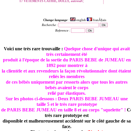
17 VETEMENTS CATHIE, DOLLY, autresâ€¦
Change language
:
english
franÃ§ais
Recherche
:
Reference
:
Voici une très rare trouvaille :
Quelque chose d'unique qui avait
très certainement été
produit à l'époque de la sortie du PARIS BEBE de JUMEAU en
1892 pour montrer à
la clientèle et aux revendeurs la façon révolutionnaire dont étaien
reliés les membres
de ces bébés uniquement par ressorts alors que tous les autres
bébés avaient le corps
relié par élastiques.
Sur les photos ci-dessous : Deux PARIS BEBE JUMEAU une
taille 5 et le très rare prototype
de PARIS BEBE JUMEAU en taille 8 et au corps "squelette" !
C
très rare prototype est
disponible et malheureusement accidenté sur le côté gauche de sa
face.