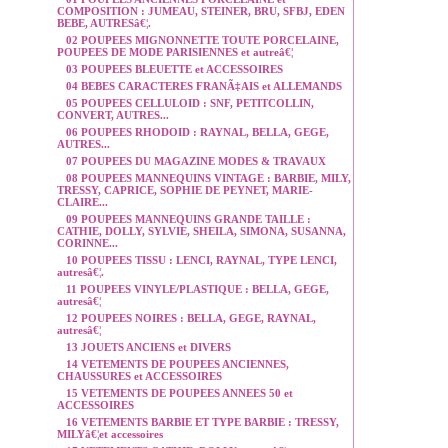
COMPOSITION : JUMEAU, STEINER, BRU, SFBJ, EDEN
BEBE, AUTRESâ€¦.
02 POUPEES MIGNONNETTE TOUTE PORCELAINE,
POUPEES DE MODE PARISIENNES et autreâ€¦
03 POUPEES BLEUETTE et ACCESSOIRES
04 BEBES CARACTERES FRANÃ‡AIS et ALLEMANDS
05 POUPEES CELLULOID : SNF, PETITCOLLIN,
CONVERT, AUTRES...
06 POUPEES RHODOID : RAYNAL, BELLA, GEGE,
AUTRES...
07 POUPEES DU MAGAZINE MODES & TRAVAUX
08 POUPEES MANNEQUINS VINTAGE : BARBIE, MILY,
TRESSY, CAPRICE, SOPHIE DE PEYNET, MARIE-
CLAIRE...
09 POUPEES MANNEQUINS GRANDE TAILLE :
CATHIE, DOLLY, SYLVIE, SHEILA, SIMONA, SUSANNA,
CORINNE...
10 POUPEES TISSU : LENCI, RAYNAL, TYPE LENCI,
autresâ€¦.
11 POUPEES VINYLE/PLASTIQUE : BELLA, GEGE,
autresâ€¦
12 POUPEES NOIRES : BELLA, GEGE, RAYNAL,
autresâ€¦
13 JOUETS ANCIENS et DIVERS
14 VETEMENTS DE POUPEES ANCIENNES,
CHAUSSURES et ACCESSOIRES
15 VETEMENTS DE POUPEES ANNEES 50 et
ACCESSOIRES
16 VETEMENTS BARBIE ET TYPE BARBIE : TRESSY,
MILYâ€¦et accessoires