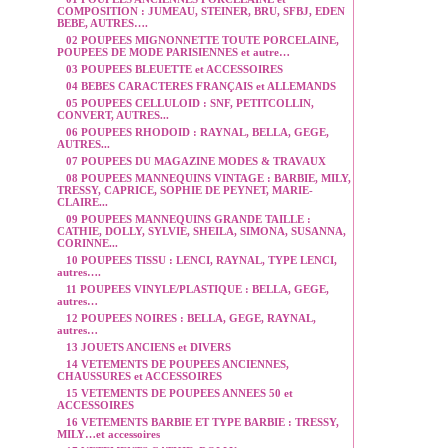
COMPOSITION : JUMEAU, STEINER, BRU, SFBJ, EDEN
BEBE, AUTRES….
02 POUPEES MIGNONNETTE TOUTE PORCELAINE,
POUPEES DE MODE PARISIENNES et autre…
03 POUPEES BLEUETTE et ACCESSOIRES
04 BEBES CARACTERES FRANÇAIS et ALLEMANDS
05 POUPEES CELLULOID : SNF, PETITCOLLIN,
CONVERT, AUTRES...
06 POUPEES RHODOID : RAYNAL, BELLA, GEGE,
AUTRES...
07 POUPEES DU MAGAZINE MODES & TRAVAUX
08 POUPEES MANNEQUINS VINTAGE : BARBIE, MILY,
TRESSY, CAPRICE, SOPHIE DE PEYNET, MARIE-
CLAIRE...
09 POUPEES MANNEQUINS GRANDE TAILLE :
CATHIE, DOLLY, SYLVIE, SHEILA, SIMONA, SUSANNA,
CORINNE...
10 POUPEES TISSU : LENCI, RAYNAL, TYPE LENCI,
autres….
11 POUPEES VINYLE/PLASTIQUE : BELLA, GEGE,
autres…
12 POUPEES NOIRES : BELLA, GEGE, RAYNAL,
autres…
13 JOUETS ANCIENS et DIVERS
14 VETEMENTS DE POUPEES ANCIENNES,
CHAUSSURES et ACCESSOIRES
15 VETEMENTS DE POUPEES ANNEES 50 et
ACCESSOIRES
16 VETEMENTS BARBIE ET TYPE BARBIE : TRESSY,
MILY…et accessoires