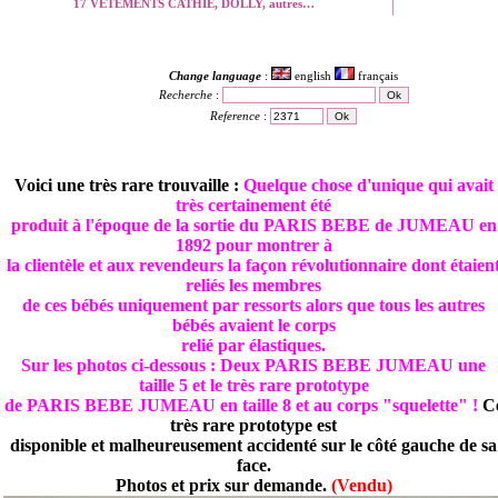
17 VETEMENTS CATHIE, DOLLY, autres…
Change language
:
english
français
Recherche
:
Reference
:
Voici une très rare trouvaille :
Quelque chose d'unique qui avait
très certainement été
produit à l'époque de la sortie du PARIS BEBE de JUMEAU en
1892 pour montrer à
la clientèle et aux revendeurs la façon révolutionnaire dont étaien
reliés les membres
de ces bébés uniquement par ressorts alors que tous les autres
bébés avaient le corps
relié par élastiques.
Sur les photos ci-dessous : Deux PARIS BEBE JUMEAU une
taille 5 et le très rare prototype
de PARIS BEBE JUMEAU en taille 8 et au corps "squelette" !
C
très rare prototype est
disponible et malheureusement accidenté sur le côté gauche de sa
face.
Photos et prix sur demande.
(Vendu)