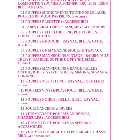
COMPOSITION : JUMEAU, STEINER, BRU, SFBJ, EDEN
BEBE, AUTRES….
02 POUPEES MIGNONNETTE TOUTE PORCELAINE,
POUPEES DE MODE PARISIENNES et autre…
03 POUPEES BLEUETTE et ACCESSOIRES
04 BEBES CARACTERES FRANÇAIS et ALLEMANDS
05 POUPEES CELLULOID : SNF, PETITCOLLIN,
CONVERT, AUTRES...
06 POUPEES RHODOID : RAYNAL, BELLA, GEGE,
AUTRES...
07 POUPEES DU MAGAZINE MODES & TRAVAUX
08 POUPEES MANNEQUINS VINTAGE : BARBIE, MILY,
TRESSY, CAPRICE, SOPHIE DE PEYNET, MARIE-
CLAIRE...
09 POUPEES MANNEQUINS GRANDE TAILLE :
CATHIE, DOLLY, SYLVIE, SHEILA, SIMONA, SUSANNA,
CORINNE...
10 POUPEES TISSU : LENCI, RAYNAL, TYPE LENCI,
autres….
11 POUPEES VINYLE/PLASTIQUE : BELLA, GEGE,
autres…
12 POUPEES NOIRES : BELLA, GEGE, RAYNAL,
autres…
13 JOUETS ANCIENS et DIVERS
14 VETEMENTS DE POUPEES ANCIENNES,
CHAUSSURES et ACCESSOIRES
15 VETEMENTS DE POUPEES ANNEES 50 et
ACCESSOIRES
16 VETEMENTS BARBIE ET TYPE BARBIE : TRESSY,
MILY…et accessoires