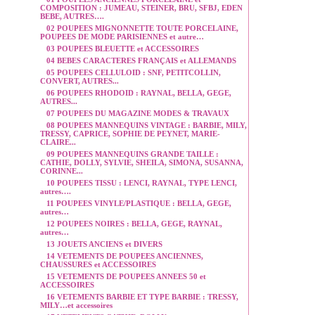
COMPOSITION : JUMEAU, STEINER, BRU, SFBJ, EDEN
BEBE, AUTRES….
02 POUPEES MIGNONNETTE TOUTE PORCELAINE,
POUPEES DE MODE PARISIENNES et autre…
03 POUPEES BLEUETTE et ACCESSOIRES
04 BEBES CARACTERES FRANÇAIS et ALLEMANDS
05 POUPEES CELLULOID : SNF, PETITCOLLIN,
CONVERT, AUTRES...
06 POUPEES RHODOID : RAYNAL, BELLA, GEGE,
AUTRES...
07 POUPEES DU MAGAZINE MODES & TRAVAUX
08 POUPEES MANNEQUINS VINTAGE : BARBIE, MILY,
TRESSY, CAPRICE, SOPHIE DE PEYNET, MARIE-
CLAIRE...
09 POUPEES MANNEQUINS GRANDE TAILLE :
CATHIE, DOLLY, SYLVIE, SHEILA, SIMONA, SUSANNA,
CORINNE...
10 POUPEES TISSU : LENCI, RAYNAL, TYPE LENCI,
autres….
11 POUPEES VINYLE/PLASTIQUE : BELLA, GEGE,
autres…
12 POUPEES NOIRES : BELLA, GEGE, RAYNAL,
autres…
13 JOUETS ANCIENS et DIVERS
14 VETEMENTS DE POUPEES ANCIENNES,
CHAUSSURES et ACCESSOIRES
15 VETEMENTS DE POUPEES ANNEES 50 et
ACCESSOIRES
16 VETEMENTS BARBIE ET TYPE BARBIE : TRESSY,
MILY…et accessoires