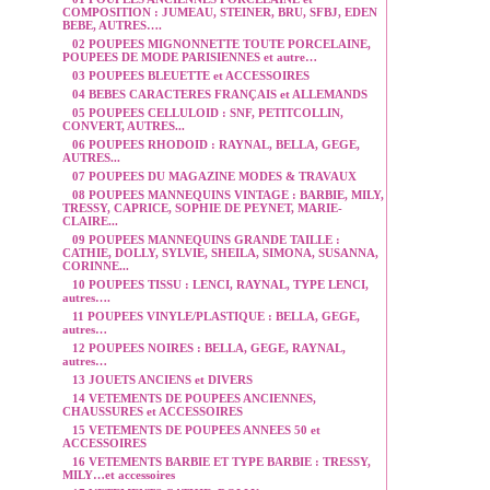
COMPOSITION : JUMEAU, STEINER, BRU, SFBJ, EDEN
BEBE, AUTRES….
02 POUPEES MIGNONNETTE TOUTE PORCELAINE,
POUPEES DE MODE PARISIENNES et autre…
03 POUPEES BLEUETTE et ACCESSOIRES
04 BEBES CARACTERES FRANÇAIS et ALLEMANDS
05 POUPEES CELLULOID : SNF, PETITCOLLIN,
CONVERT, AUTRES...
06 POUPEES RHODOID : RAYNAL, BELLA, GEGE,
AUTRES...
07 POUPEES DU MAGAZINE MODES & TRAVAUX
08 POUPEES MANNEQUINS VINTAGE : BARBIE, MILY,
TRESSY, CAPRICE, SOPHIE DE PEYNET, MARIE-
CLAIRE...
09 POUPEES MANNEQUINS GRANDE TAILLE :
CATHIE, DOLLY, SYLVIE, SHEILA, SIMONA, SUSANNA,
CORINNE...
10 POUPEES TISSU : LENCI, RAYNAL, TYPE LENCI,
autres….
11 POUPEES VINYLE/PLASTIQUE : BELLA, GEGE,
autres…
12 POUPEES NOIRES : BELLA, GEGE, RAYNAL,
autres…
13 JOUETS ANCIENS et DIVERS
14 VETEMENTS DE POUPEES ANCIENNES,
CHAUSSURES et ACCESSOIRES
15 VETEMENTS DE POUPEES ANNEES 50 et
ACCESSOIRES
16 VETEMENTS BARBIE ET TYPE BARBIE : TRESSY,
MILY…et accessoires