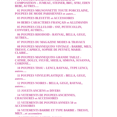
COMPOSITION : JUMEAU, STEINER, BRU, SFBJ, EDEN
BEBE, AUTRES….
02 POUPEES MIGNONNETTE TOUTE PORCELAINE,
POUPEES DE MODE PARISIENNES et autre…
03 POUPEES BLEUETTE et ACCESSOIRES
04 BEBES CARACTERES FRANÇAIS et ALLEMANDS
05 POUPEES CELLULOID : SNF, PETITCOLLIN,
CONVERT, AUTRES...
06 POUPEES RHODOID : RAYNAL, BELLA, GEGE,
AUTRES...
07 POUPEES DU MAGAZINE MODES & TRAVAUX
08 POUPEES MANNEQUINS VINTAGE : BARBIE, MILY,
TRESSY, CAPRICE, SOPHIE DE PEYNET, MARIE-
CLAIRE...
09 POUPEES MANNEQUINS GRANDE TAILLE :
CATHIE, DOLLY, SYLVIE, SHEILA, SIMONA, SUSANNA,
CORINNE...
10 POUPEES TISSU : LENCI, RAYNAL, TYPE LENCI,
autres….
11 POUPEES VINYLE/PLASTIQUE : BELLA, GEGE,
autres…
12 POUPEES NOIRES : BELLA, GEGE, RAYNAL,
autres…
13 JOUETS ANCIENS et DIVERS
14 VETEMENTS DE POUPEES ANCIENNES,
CHAUSSURES et ACCESSOIRES
15 VETEMENTS DE POUPEES ANNEES 50 et
ACCESSOIRES
16 VETEMENTS BARBIE ET TYPE BARBIE : TRESSY,
MILY…et accessoires